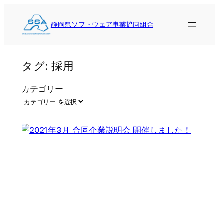
内
容
静岡県ソフトウェア事業協同組合
を
ス
キ
タグ:
採用
ッ
プ
カテゴリー