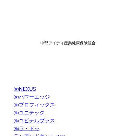
中部アイティ産業健康保険組合
㈱NEXUS
㈱パワーエッジ
㈱プロフィックス
㈱ユニテック
㈱ユピテルプラス
㈱ラ・ドゥ