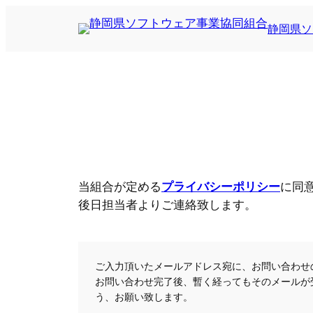
内
静岡県ソ
容
を
ス
キ
ッ
プ
当組合が定める
プライバシーポリシー
に同
後日担当者よりご連絡致します。
ご入力頂いたメールアドレス宛に、お問い合わせ
お問い合わせ完了後、暫く経ってもそのメールが
う、お願い致します。