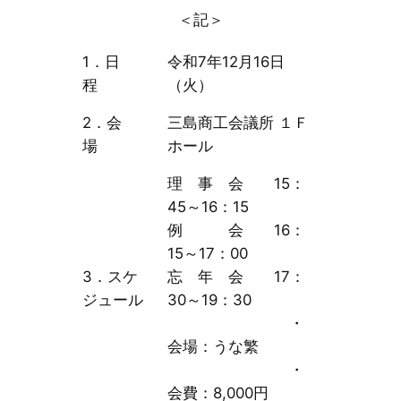
＜記＞
1．日
令和7年12月16日
程
（火）
2．会
三島商工会議所 １Ｆ
場
ホール
理 事 会 15：
45～16：15
例 会 16：
15～17：00
3．スケ
忘 年 会 17：
ジュール
30～19：30
・
会場：うな繁
・
会費：8,000円