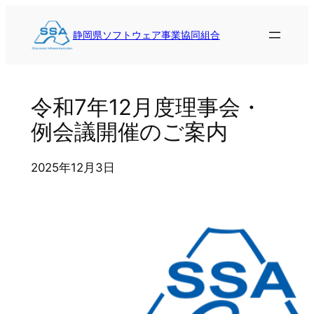
内
容
静岡県ソフトウェア事業協同組合
を
ス
キ
令和7年12月度理事会・
ッ
プ
例会議開催のご案内
2025年12月3日