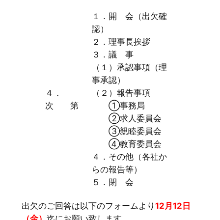
１．開 会（出欠確
認）
２．理事長挨拶
３．議 事
（１）承認事項（理
事承認）
４．
（２）報告事項
次 第
①事務局
②求人委員会
③親睦委員会
④教育委員会
４．その他（各社か
らの報告等）
５．閉 会
出欠のご回答は以下のフォームより
12月12日
（金）
迄にお願い致します。