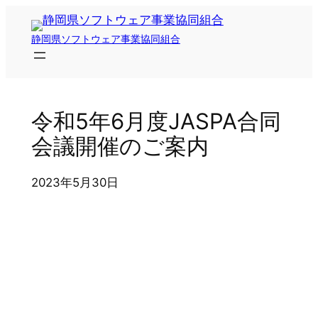
内
容
静岡県ソフトウェア事業協同組合
を
ス
キ
ッ
令和5年6月度JASPA合同
プ
会議開催のご案内
2023年5月30日