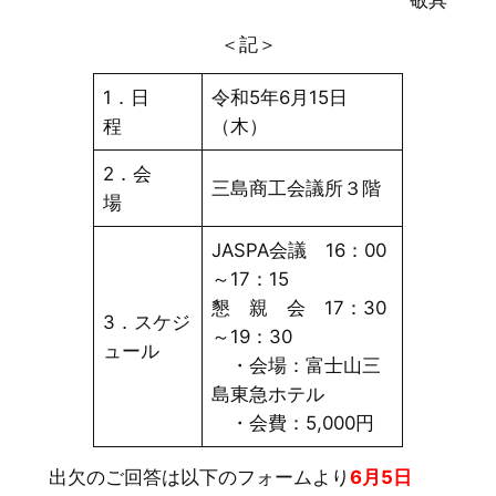
敬具
＜記＞
1．日
令和5年6月15日
程
（木）
2．会
三島商工会議所３階
場
JASPA会議 16：00
～17：15
懇 親 会 17：30
3．スケジ
～19：30
ュール
・会場：富士山三
島東急ホテル
・会費：5,000円
出欠のご回答は以下のフォームより
6月5日